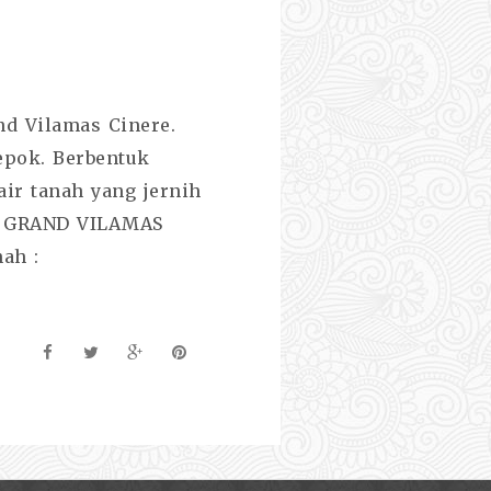
d Vilamas Cinere.
epok. Berbentuk
ir tanah yang jernih
h. GRAND VILAMAS
ah :